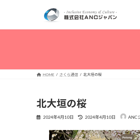
コ
ナ
ン
ビ
テ
ゲ
ン
ー
ツ
シ
へ
ョ
ス
ン
キ
に
ッ
移
プ
動
HOME
さくら通信
北大垣の桜
北大垣の桜
最
2024年4月10日
2024年4月10日
ANC
終
更
新