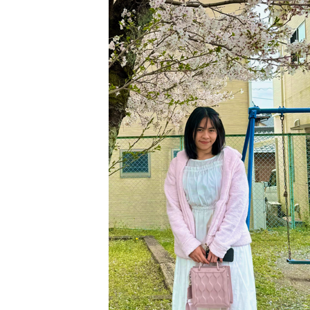
日
時
: